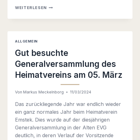
UMWELTTAG
WEITERLESEN
AM
SAMSTAG,
DEN
16.03.2024
–
ALLGEMEIN
FLEISSIGE H
ELFER G
Gut besuchte
ESUCHT
Generalversammlung des
Heimatvereins am 05. März
Von
Markus Meckelnborg
11/03/2024
Das zurückliegende Jahr war endlich wieder
ein ganz normales Jahr beim Heimatverein
Emstek. Dies wurde auf der diesjährigen
Generalversammlung in der Alten EVG
deutlich, in deren Verlauf der Vorsitzende