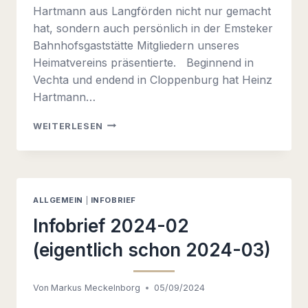
Hartmann aus Langförden nicht nur gemacht
hat, sondern auch persönlich in der Emsteker
Bahnhofsgaststätte Mitgliedern unseres
Heimatvereins präsentierte. Beginnend in
Vechta und endend in Cloppenburg hat Heinz
Hartmann…
DIE
WEITERLESEN
KLEINBAHN
VECHTA-
CLOPPENBURG
–
EIN
ALLGEMEIN
|
INFOBRIEF
BLICK
IN
Infobrief 2024-02
DIE
(eigentlich schon 2024-03)
GESCHICHTE
Von
Markus Meckelnborg
05/09/2024