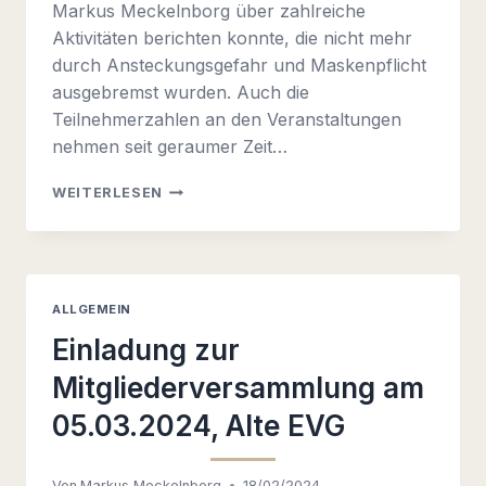
Markus Meckelnborg über zahlreiche
Aktivitäten berichten konnte, die nicht mehr
durch Ansteckungsgefahr und Maskenpflicht
ausgebremst wurden. Auch die
Teilnehmerzahlen an den Veranstaltungen
nehmen seit geraumer Zeit…
GUT
WEITERLESEN
BESUCHTE
GENERALVERSAMMLUNG
DES
HEIMATVEREINS
AM
ALLGEMEIN
05.
MÄRZ
Einladung zur
Mitgliederversammlung am
05.03.2024, Alte EVG
Von
Markus Meckelnborg
18/02/2024