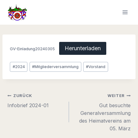
Zum
Inhalt
springen
Herunterladen
GV-Einladung20240305
Schlagworte:
#
2024
#
Mitgliederversammlung
#
Vorstand
Beitragsnavigation
ZURÜCK
WEITER
Infobrief 2024-01
Gut besuchte
Generalversammlung
des Heimatvereins am
05. März