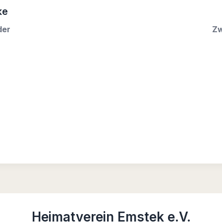
ke
der
Zw
Heimatverein Emstek e.V.