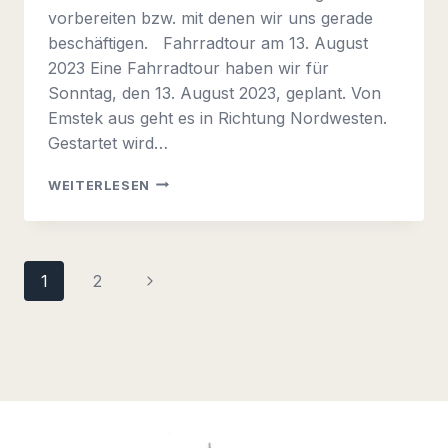
vorbereiten bzw. mit denen wir uns gerade
beschäftigen. Fahrradtour am 13. August
2023 Eine Fahrradtour haben wir für
Sonntag, den 13. August 2023, geplant. Von
Emstek aus geht es in Richtung Nordwesten.
Gestartet wird…
INFOBRIEF
WEITERLESEN
2023
NR.
3
Seitennavigation
Nächste
1
2
Seite