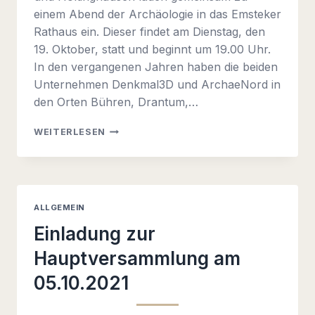
einem Abend der Archäologie in das Emsteker
Rathaus ein. Dieser findet am Dienstag, den
19. Oktober, statt und beginnt um 19.00 Uhr.
In den vergangenen Jahren haben die beiden
Unternehmen Denkmal3D und ArchaeNord in
den Orten Bühren, Drantum,…
ARCHÄOLOGISCHER
WEITERLESEN
ABEND
AM
19.10.2021
UM
19.00
ALLGEMEIN
UHR
(EMSTEKER
Einladung zur
RATHAUS)
Hauptversammlung am
05.10.2021