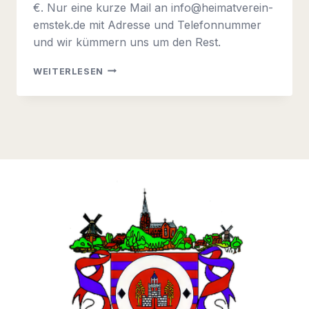
€. Nur eine kurze Mail an info@heimatverein-
emstek.de mit Adresse und Telefonnummer
und wir kümmern uns um den Rest.
JAHRBUCH
WEITERLESEN
2021
DES
HEIMATBUNDES
FÜR
DAS
OLDENBURGER
MÜNSTERLAND
JETZT
BEIM
HEIMATVEREIN
EMSTEK
BESTELLEN.