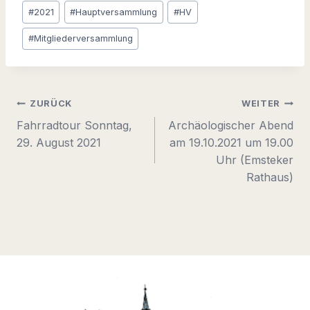
Schlagworte:
#
2021
#
Hauptversammlung
#
HV
#
Mitgliederversammlung
Beitragsnavigation
ZURÜCK
WEITER
Fahrradtour Sonntag,
Archäologischer Abend
29. August 2021
am 19.10.2021 um 19.00
Uhr (Emsteker
Rathaus)