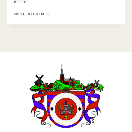
ist für…
TROTZ
WEITERLESEN
REGENWETTERS
MEHR
HELFER
BEIM
UMWELTTAG
(16.03.2019)