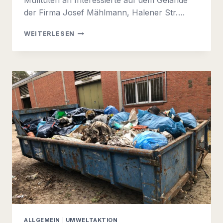
Mülltüten an Interessierte auf dem Gelände
der Firma Josef Mählmann, Halener Str….
UMWELTTAG
WEITERLESEN
2022
AM
19.03.2022
IN
DER
GEMEINDE
EMSTEK
ALLGEMEIN
|
UMWELTAKTION