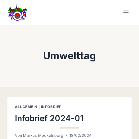
Zum
Inhalt
springen
Umwelttag
ALLGEMEIN
|
INFOBRIEF
Infobrief 2024-01
Von
Markus Meckelnborg
18/02/2024