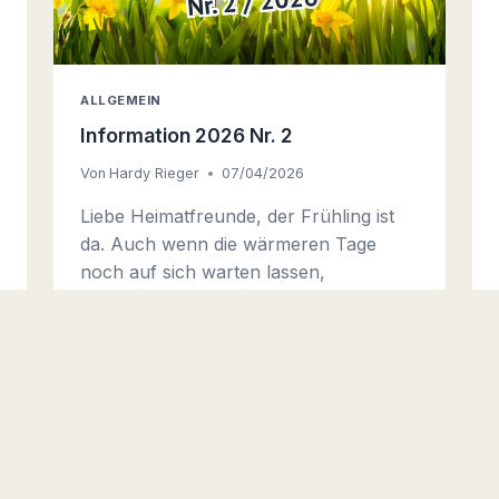
2
6
N
R
.
ALLGEMEIN
2
Information 2026 Nr. 2
Von
Hardy Rieger
07/04/2026
Liebe Heimatfreunde, der Frühling ist
da. Auch wenn die wärmeren Tage
noch auf sich warten lassen,
Osterglocken, Tulpen und das langsam
sprießende Grün an Bäumen und
Büschen künden uns verlässlich die
schöne Jahreszeit an. Der
Heimatverein war in diesem Jahr schon
aktiv. Am 28. Februar hatten wir
unseren Wintergang durch eine
schneebedeckte Landschaft. Dieser