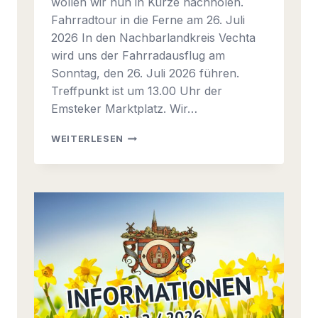
wollen wir nun in Kürze nachholen.
Fahrradtour in die Ferne am 26. Juli
2026 In den Nachbarlandkreis Vechta
wird uns der Fahrradausflug am
Sonntag, den 26. Juli 2026 führen.
Treffpunkt ist um 13.00 Uhr der
Emsteker Marktplatz. Wir…
I
WEITERLESEN
N
F
O
R
M
A
T
I
O
N
2
0