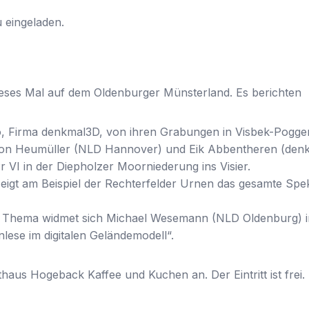
u eingeladen.
dieses Mal auf dem Oldenburger Münsterland. Es berichten
to, Firma denkmal3D, von ihren Grabungen in Visbek-Pogg
rion Heumüller (NLD Hannover) und Eik Abbentheren (de
I in der Diepholzer Moorniederung ins Visier.
igt am Beispiel der Rechterfelder Urnen das gesamte Spe
 Thema widmet sich Michael Wesemann (NLD Oldenburg) im
lese im digitalen Geländemodell“.
haus Hogeback Kaffee und Kuchen an. Der Eintritt ist frei.