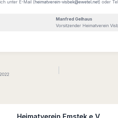
ch unter E-Mail (
heimatverein-visbek@ewetel.net
) oder Te
Manfred Gelhaus
Vorsitzender Heimatverein Visb
.2022
Heimatverein Emstek e.V.