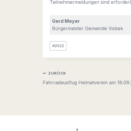
Teilnehmermeldungen sind erforderli
Gerd Meyer
Bürgermeister Gemeinde Visbek
Schlagworte:
#
2022
Beitragsnavigation
ZURÜCK
Fahrradausflug Heimatverein am 18.09