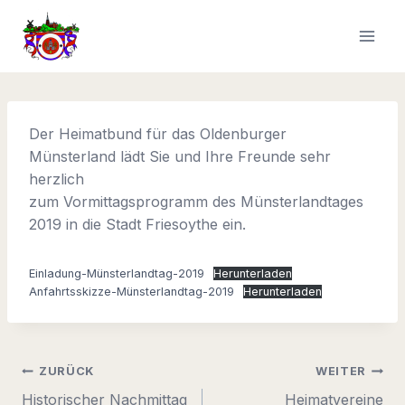
Zum
Inhalt
springen
Der Heimatbund für das Oldenburger
Münsterland lädt Sie und Ihre Freunde sehr
herzlich
zum Vormittagsprogramm des Münsterlandtages
2019 in die Stadt Friesoythe ein.
Einladung-Münsterlandtag-2019
Herunterladen
Anfahrtsskizze-Münsterlandtag-2019
Herunterladen
Beitragsnavigation
ZURÜCK
WEITER
Historischer Nachmittag
Heimatvereine