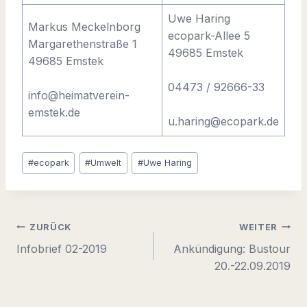
Uwe Haring
Markus Meckelnborg
ecopark-Allee 5
Margarethenstraße 1
49685 Emstek
49685 Emstek
04473 / 92666-33
info@heimatverein-
emstek.de
u.haring@ecopark.de
Schlagworte:
#
ecopark
#
Umwelt
#
Uwe Haring
Beitragsnavigation
ZURÜCK
WEITER
Infobrief 02-2019
Ankündigung: Bustour
20.-22.09.2019