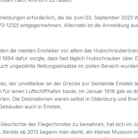
ldungen erforderlich, die bis zum 03. September 2023 We
-1232) entgegennehmen. Alternativ ist die Anmeldung auc
nden die meisten Emsteker vor allem das Hubschraubertra
1994 dafür sorgte, dass fast täglich Hubschrauber über 
ch ungezählte Rettungseinsätze im zivilen Bereich wurden 
tes, der unmittelbar an der Grenze zur Gemeinde Emstek lag
 für einen Luftschiffhafen baute. Im Januar 1918 gab es do
ierten. Die Detonationen waren selbst in Oldenburg und Br
 Gebäuden auch in Emstek.
 Geschichte des Fliegerhorstes zu bewahren, hat sich im Ja
t. Bereits ab 2012 begann man damit, ein kleines Museum i