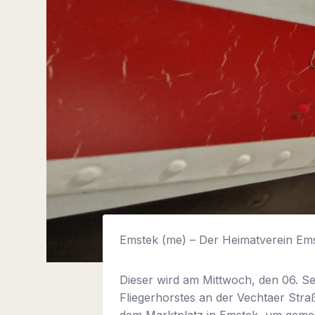
Emstek (me) – Der Heimatverein Ems
Dieser wird am Mittwoch, den 06. Se
Fliegerhorstes an der Vechtaer Straß
dem Marktplatz in Emstek, um geme